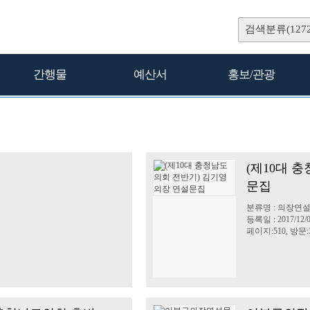
검색분류(1272
간행물
예산서
홍보/관광
(제10대 
문집
분류명 : 의장연
등록일 : 2017/12/
페이지:510, 방문:3