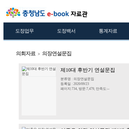
도정업무
도정백서
통계자료
의회자료
의장연설문집
>
제10대 후반기 연설문집
분류명 : 의장연설문집
등록일 : 2020/09/23
페이지:734, 방문:7,479, 만족도:--