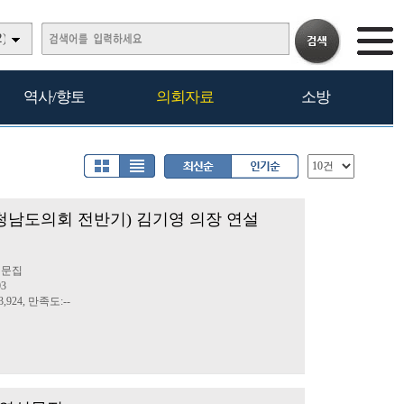
)
역사/향토
의회자료
소방
충청남도의회 전반기) 김기영 의장 연설
설문집
03
,924, 만족도:--