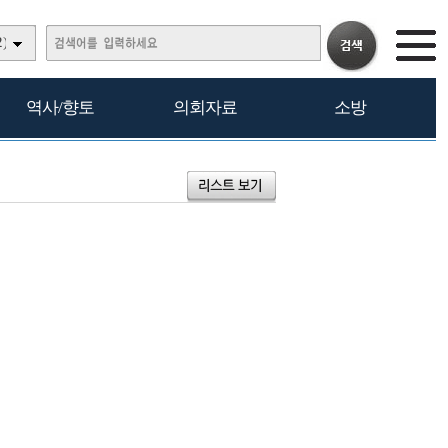
)
역사/향토
의회자료
소방