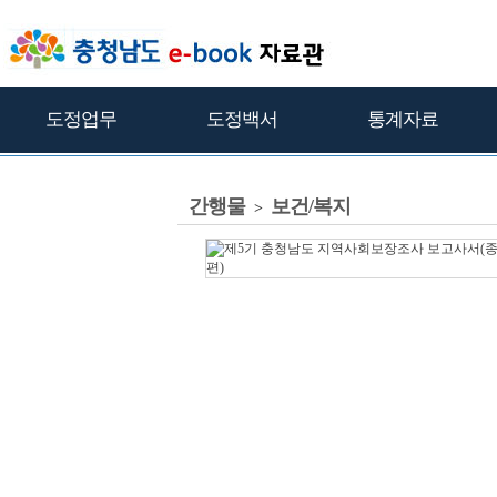
도정업무
도정백서
통계자료
간행물
보건/복지
>