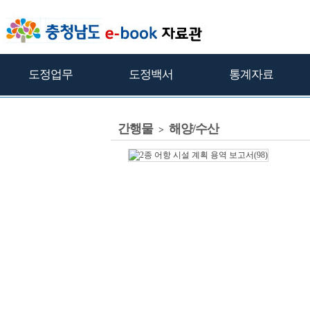
도정업무
도정백서
통계자료
간행물
해양/수산
>