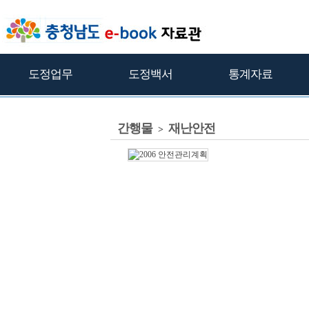
도정업무
도정백서
통계자료
간행물
재난안전
>