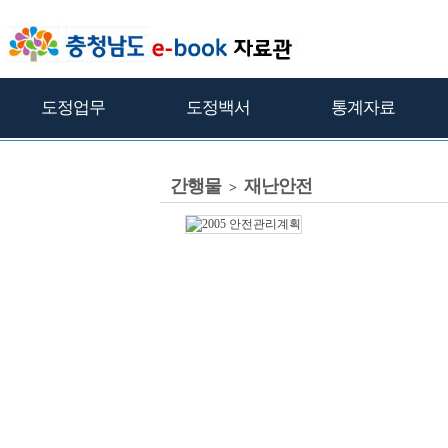
도정업무
도정백서
통계자료
간행물
재난안전
>