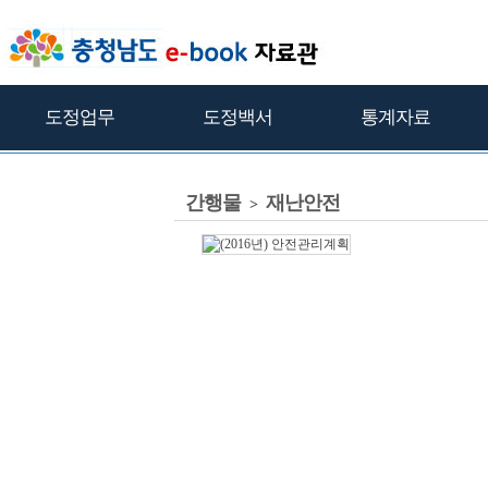
도정업무
도정백서
통계자료
간행물
재난안전
>