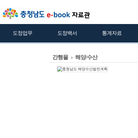
도정업무
도정백서
통계자료
간행물
해양/수산
>