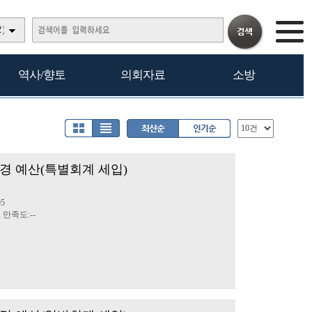
)
역사/향토
의회자료
소방
 추경 예산(특별회계 세입)
05
, 만족도:--