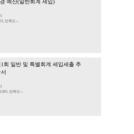
 추경 예산(일반회계 세입)
05
3, 만족도:--
 제1회 일반 및 특별회계 세입세출 추
산서
01
,685, 만족도:--