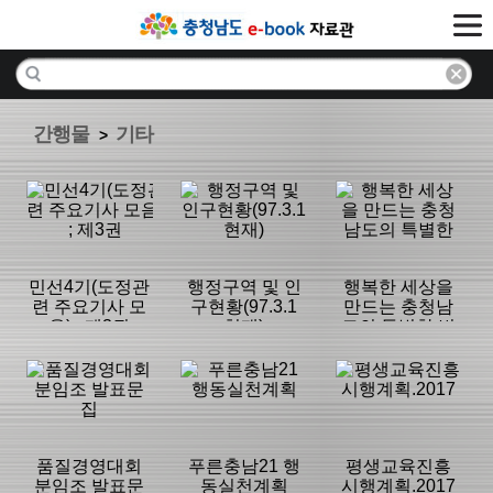
간행물
기타
>
민선4기(도정관
행정구역 및 인
행복한 세상을
련 주요기사 모
구현황(97.3.1
만드는 충청남
음) ; 제3권
현재)
도의 특별한 변
(2007.7~2007.12)
화.충청남도 행
정혁신 사례집
분류명 : 기타
분류명 : 기타
분류명 : 기타
|
|
|
품질경영대회
푸른충남21 행
평생교육진흥
분임조 발표문
동실천계획
시행계획.2017