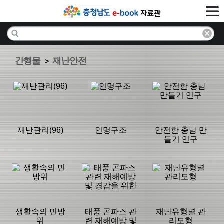
간행물
재난안전
>
재난관리(96)
인명구조
안전한 충남 만
들기 연구
분류명 : 재난안
분류명 : 재난안
분류명 : 재난안
전
전
전
|
|
|
생활속의 민방
태풍 곤파스 관
재난유형별 관
위
련 재해예방 및
리모형