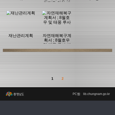
경감을 위한 재
해백서
등록일 :
등록일 :
등록일 :
2017/12/03
2017/12/03
2017/12/03
분류명 : 재난안
분류명 : 재난안
분류명 : 재난안
전
전
전
|
|
|
|
|
|
재난관리계획
자연재해복구계
획서 ; 8월호우
및 태풍 루사 피
페이지:453, 방
페이지:203, 방
페이지:330, 방
해
문:12
문:255
문:263
등록일 :
등록일 :
등록일 :
2017/12/03
2017/12/01
2017/12/01
분류명 : 재난안
분류명 : 재난안
전
전
|
|
|
|
|
1
2
페이지:116, 방
페이지:924, 방
페이지:334, 방
문:35
문:4,369
문:1,009
등록일 :
등록일 :
PC웹: lib.chungnam.go.kr
2017/12/01
2017/12/01
|
|