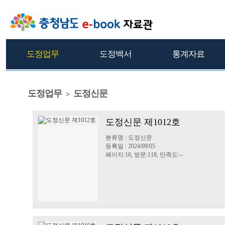
도정업무
도정백서
통계자료
도정업무
도정신문
>
도정신문 제1012호
분류명 : 도정신문
등록일 : 2024/09/05
페이지:16, 방문:118, 만족도:--