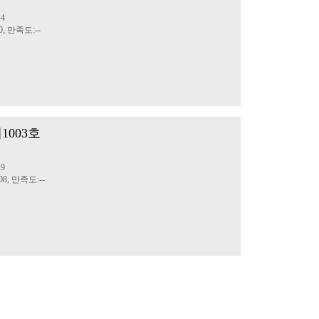
문
14
0, 만족도:--
1003호
문
19
8, 만족도:--