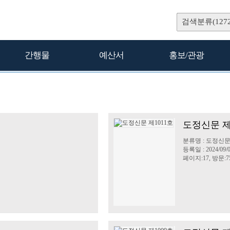
검색분류(1272
간행물
예산서
홍보/관광
도정신문 제
분류명 : 도정신
등록일 : 2024/09/
페이지:17, 방문:7