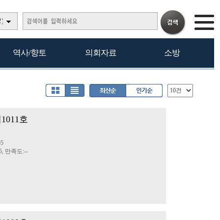
)
역사/향토
의회자료
소방
1011호
문
05
5, 만족도:--