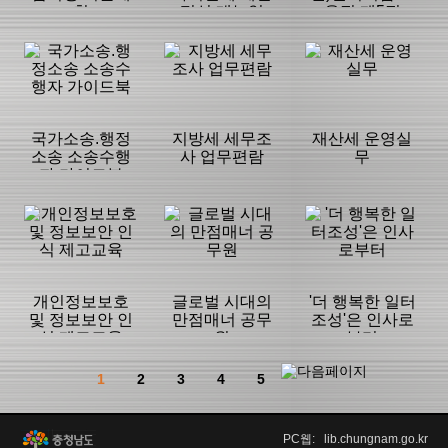
획
편성 매뉴얼
음집 제5집
등록일 :
등록일 :
등록일 :
2024/03/17
2017/12/02
2023/07/20
분류명 : 기타
분류명 : 기타
분류명 : 기타
|
|
|
|
|
|
국가소송.행정
지방세 세무조
재산세 운영실
소송 소송수행
사 업무편람
무
자 가이드북
페이지:220, 방
페이지:1,016,
페이지:64, 방
문:80,708
방문:16,799
문:10,429
등록일 :
등록일 :
등록일 :
2020/12/17
2017/12/03
2017/12/02
분류명 : 기타
분류명 : 기타
분류명 : 기타
|
|
|
|
|
|
개인정보보호
글로벌 시대의
'더 행복한 일터
및 정보보안 인
만점매너 공무
조성'은 인사로
식 제고교육
원
부터
페이지:312, 방
페이지:220, 방
페이지:392, 방
문:9,749
문:6,674
문:6,342
등록일 :
등록일 :
등록일 :
1
2
3
4
5
2017/12/03
2017/12/03
2017/12/01
분류명 : 기타
분류명 : 기타
분류명 : 기타
|
|
|
PC웹: lib.chungnam.go.kr