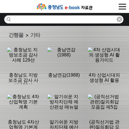
간행물
기타
>
충청남도 지방
충남연감(1988)
4차 산업시대의
보조금 감사 사
생성형 AI 활용
례 129선
가이드
분류명 : 기타
분류명 : 기타
분류명 : 기타
|
|
|
충청남도 4차산
알기쉬운 지방
(공직선거법 관
업혁명 기본계
자치단체 예산
련)질의회답 모