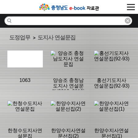
도정업무
도지사 연설문집
>
1063
양승조 충청남
홍선기도지사
도지사 연설문
연설문집(92-93)
집(2018~2019)
분류명 : 도지사
분류명 : 도지사
분류명 : 도지사
연설문집
연설문집
연설문집
|
|
|
한청수도지사연
한양수지사연설
한양수지사연설
설문집
문선집(2)
문선집(1)